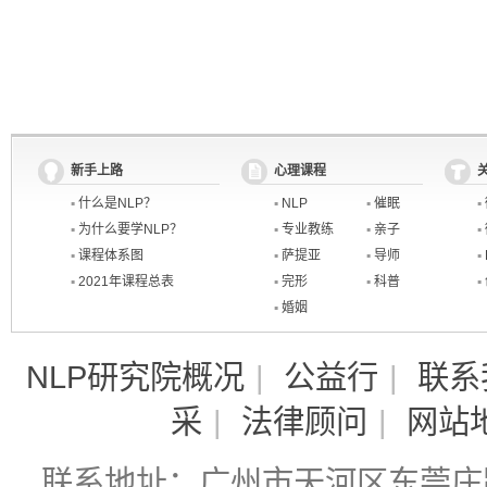
新手上路
心理课程
▪
什么是NLP？
▪
NLP
▪
催眠
▪
▪
为什么要学NLP？
▪
专业教练
▪
亲子
▪
▪
课程体系图
▪
萨提亚
▪
导师
▪
▪
2021年课程总表
▪
完形
▪
科普
▪
▪
婚姻
NLP研究院概况
|
公益行
|
联系
采
|
法律顾问
|
网站
联系地址：广州市天河区东莞庄