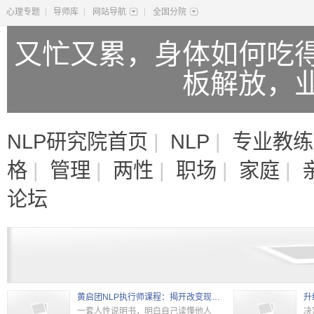
|
|
|
心理专题
导师库
网站导航
全国分院
又忙又累，身体如何吃
板解放，
NLP研究院首页
|
NLP
|
专业教练
格
|
管理
|
两性
|
职场
|
家庭
|
论坛
黄启团NLP执行师课程：揭开改变现状的秘密
升
一套人性说明书，明白自己读懂他人
决